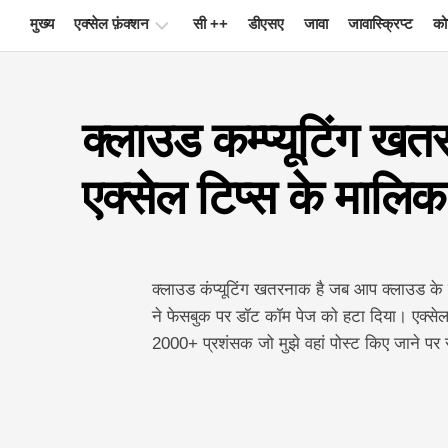
Skip
मुख्य
एक्सेल फ़ंक्शन
सी ++
डीएसए
जावा
जावास्क्रिप्ट
को
to
content
चार्ट
क्लाउड कम्प्यूटिंग ख
एक्सेल
टिप्स
एक्सेल टिप्स के मालिक न
सूत्र
शब्दावली
कुंजीपटल
क्लाउड कंप्यूटिंग खतरनाक है जब आप क्लाउड के 
अल्प
मार्ग
ने फेसबुक पर डॉट कॉम पेज को हटा दिया। एक्सेल 
2000+ प्रशंसक जो मुझे वहां पोस्ट किए जाने पर
सबक
समाचार
पिवट