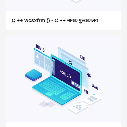
C ++ wcsxfrm () - C ++ मानक पुस्तकालय