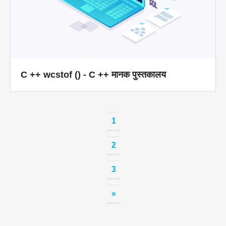
C ++ wcstof () - C ++ मानक पुस्तकालय
1
2
3
»