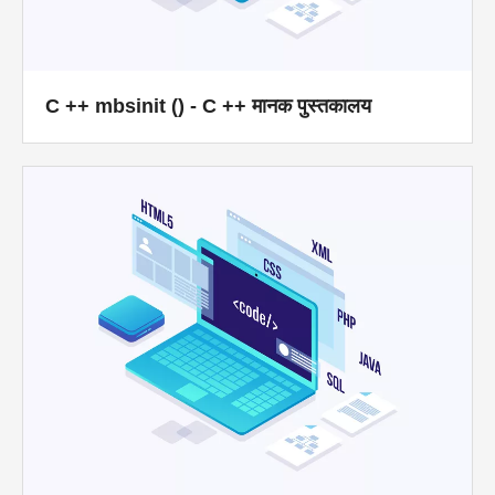
C ++ mbsinit () - C ++ मानक पुस्तकालय