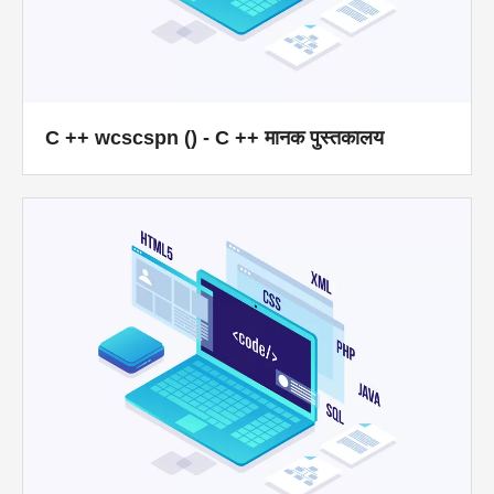
C ++ wcscspn () - C ++ मानक पुस्तकालय