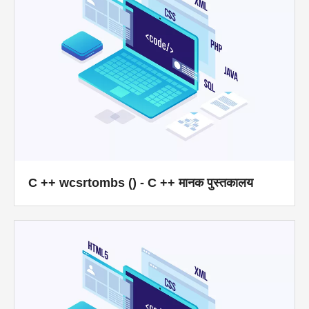
C ++ wcsrtombs () - C ++ मानक पुस्तकालय