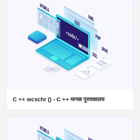
C ++ wcschr () - C ++ मानक पुस्तकालय