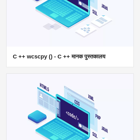
C ++ wcscpy () - C ++ मानक पुस्तकालय