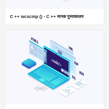
C ++ wcscmp () - C ++ मानक पुस्तकालय