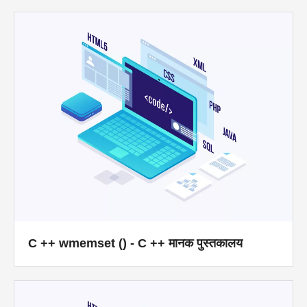
C ++ wmemset () - C ++ मानक पुस्तकालय