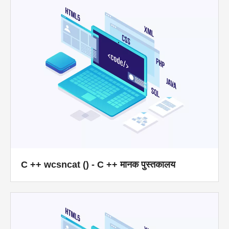
C ++ wcsncat () - C ++ मानक पुस्तकालय