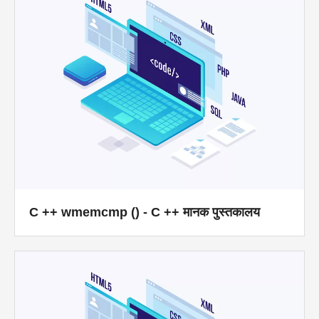
C ++ wmemcmp () - C ++ मानक पुस्तकालय