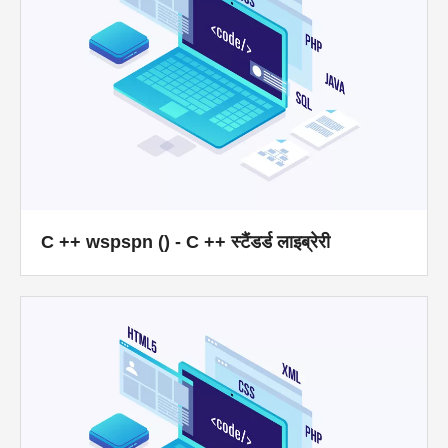
C ++ wspspn () - C ++ स्टैंडर्ड लाइब्रेरी