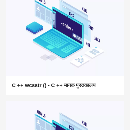
C ++ wcsstr () - C ++ मानक पुस्तकालय