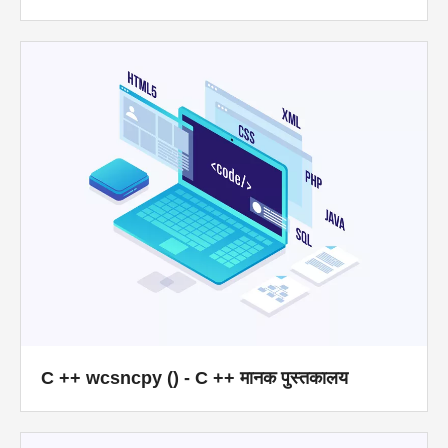
C ++ wcsncpy () - C ++ मानक पुस्तकालय