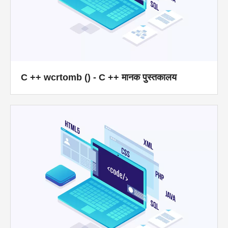
C ++ wcrtomb () - C ++ मानक पुस्तकालय