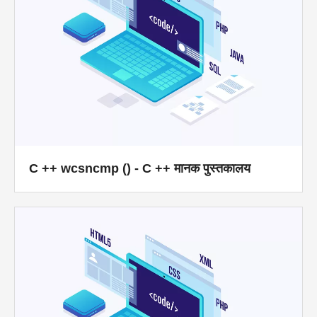
C ++ wcsncmp () - C ++ मानक पुस्तकालय