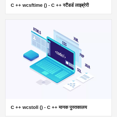
C ++ wcsftime () - C ++ स्टैंडर्ड लाइब्रेरी
स्विफ्ट
पिवट तालिका
टेकटीवी
C ++ wcstoll () - C ++ मानक पुस्तकालय