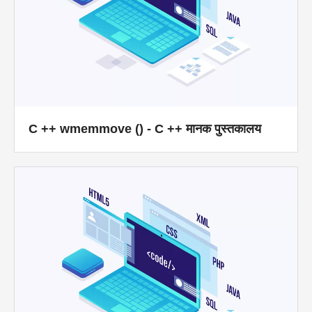
C ++ wmemmove () - C ++ मानक पुस्तकालय