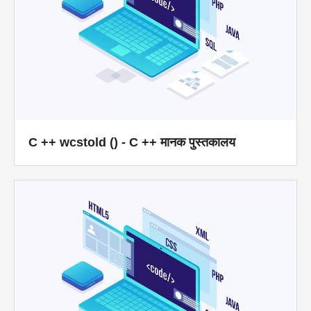
C ++ wcstold () - C ++ मानक पुस्तकालय