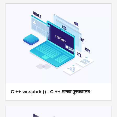
C ++ wcspbrk () - C ++ मानक पुस्तकालय