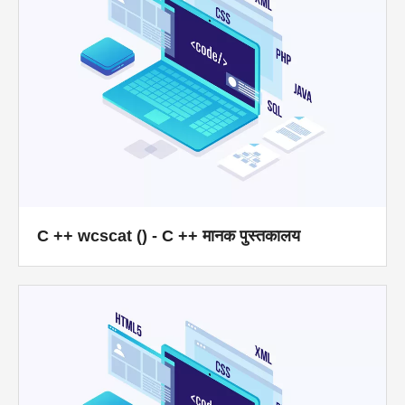
C ++ wcscat () - C ++ मानक पुस्तकालय