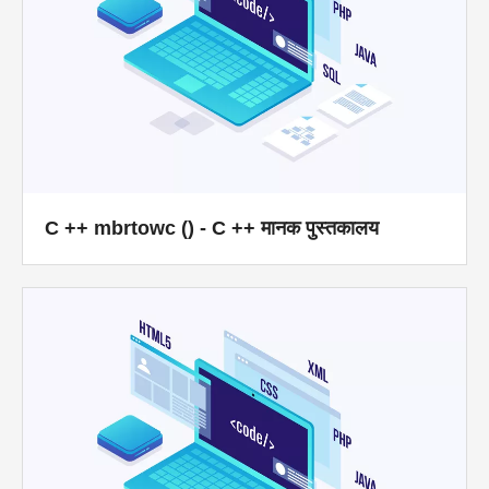
C ++ mbrtowc () - C ++ मानक पुस्तकालय