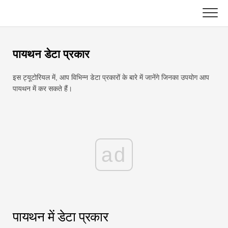
Skip
to
content
मुख्य
पायथन डेटा प्रकार
एक्सेल फ़ंक्शन
इस ट्यूटोरियल में, आप विभिन्न डेटा प्रकारों के बारे में जानेंगे जिनका उपयोग आप
चार्ट
सी ++
पायथन में कर सकते हैं।
एक्सेल टिप्स
डीएसए
सूत्र
जावा
ad
शब्दावली
जावास्क्रिप्ट
कुंजीपटल अल्प मार्ग
कोटलिन
सबक
पायथन में डेटा प्रकार
अजगर
समाचार