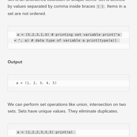
by values separated by comma inside braces
. Items in a
( )
set are not ordered.
a = (5,2,3,1,4) # printing set variable print("a 
= ", a) # data type of variable a print(type(a)) 
Output
 a = (1, 2, 3, 4, 5) 
We can perform set operations like union, intersection on two
sets. Sets have unique values. They eliminate duplicates.
a = (1,2,2,3,3,3) print(a) 