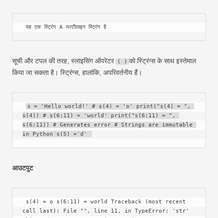
 यह एक स्ट्रिंग A मल्टीलाइन स्ट्रिंग है 
सूची और टपल की तरह, स्लाइसिंग ऑपरेटर
को स्ट्रिंग्स के साथ इस्तेमाल
( )
किया जा सकता है। स्ट्रिंग्स, हालांकि, अपरिवर्तनीय हैं।
s = 'Hello world!' # s(4) = 'o' print("s(4) = ", 
s(4)) # s(6:11) = 'world' print("s(6:11) = ", 
s(6:11)) # Generates error # Strings are immutable 
in Python s(5) ='d' 
आउटपुट
 s(4) = o s(6:11) = world Traceback (most recent 
call last): File "", line 11, in TypeError: 'str' 