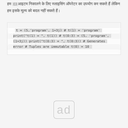
हम
आइटम निकालने के लिए स्लाइसिंग ऑपरेटर का उपयोग कर सकते हैं लेकिन
()
हम इसके मूल्य को बदल नहीं सकते हैं।
t = (5,'program', 1+3j) # t(1) = 'program' 
print("t(1) = ", t(1)) # t(0:3) = (5, 'program', 
(1+3j)) print("t(0:3) = ", t(0:3)) # Generates 
error # Tuples are immutable t(0) = 10 
ad