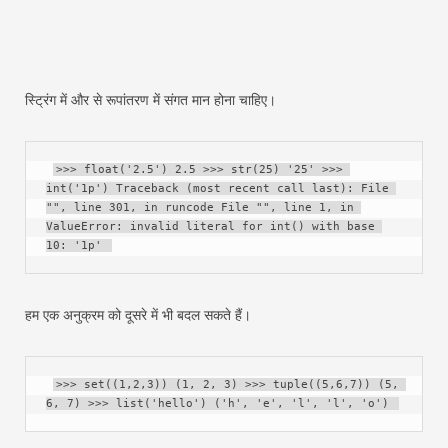
स्ट्रिंग में और से रूपांतरण में संगत मान होना चाहिए।
>>> float('2.5') 2.5 >>> str(25) '25' >>> 
int('1p') Traceback (most recent call last): File 
"", line 301, in runcode File "", line 1, in 
ValueError: invalid literal for int() with base 
10: '1p' 
हम एक अनुक्रम को दूसरे में भी बदल सकते हैं।
>>> set((1,2,3)) (1, 2, 3) >>> tuple((5,6,7)) (5, 
6, 7) >>> list('hello') ('h', 'e', 'l', 'l', 'o') 