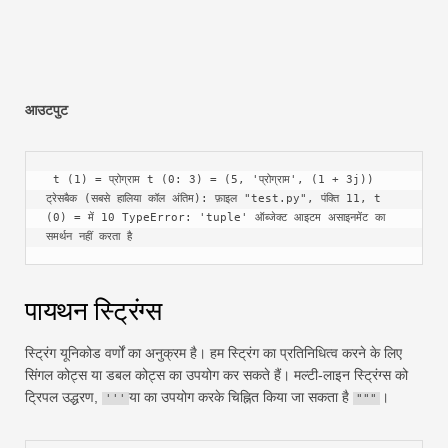
आउटपुट
 t (1) = प्रोग्राम t (0: 3) = (5, 'प्रोग्राम', (1 + 3j)) 
ट्रेसबैक (सबसे हालिया कॉल अंतिम): फ़ाइल "test.py", पंक्ति 11, t 
(0) = में 10 TypeError: 'tuple' ऑब्जेक्ट आइटम असाइनमेंट का 
समर्थन नहीं करता है 
पायथन स्ट्रिंग्स
स्ट्रिंग यूनिकोड वर्णों का अनुक्रम है। हम स्ट्रिंग का प्रतिनिधित्व करने के लिए
सिंगल कोट्स या डबल कोट्स का उपयोग कर सकते हैं। मल्टी-लाइन स्ट्रिंग्स को
ट्रिपल उद्धरण,
या का उपयोग करके चिह्नित किया जा सकता है
।
'''
"""