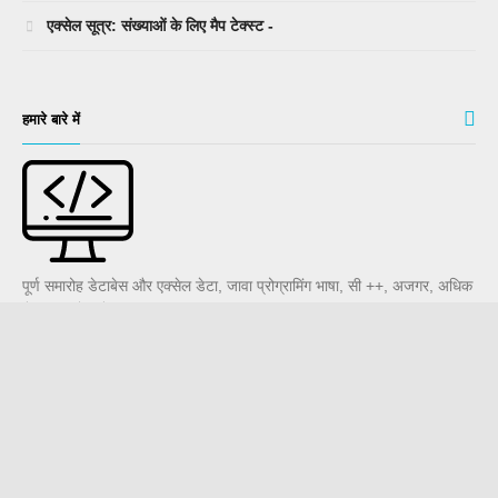
एक्सेल सूत्र: संख्याओं के लिए मैप टेक्स्ट -
हमारे बारे में
पूर्ण समारोह डेटाबेस और एक्सेल डेटा, जावा प्रोग्रामिंग भाषा, सी ++, अजगर, अधिक
से पर उपयोगी डेटा
WIKI-Base
� All Rights Reserved.