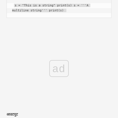
s = "This is a string" print(s) s = '''A 
multiline string''' print(s) 
ad
आउटपुट