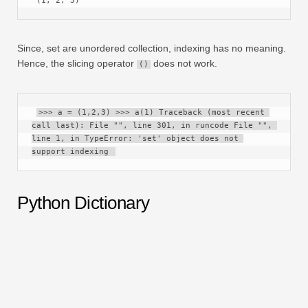
 (1, 2, 3) 
Since, set are unordered collection, indexing has no meaning.
Hence, the slicing operator
does not work.
()
>>> a = (1,2,3) >>> a(1) Traceback (most recent 
call last): File "", line 301, in runcode File "", 
line 1, in TypeError: 'set' object does not 
support indexing 
Python Dictionary