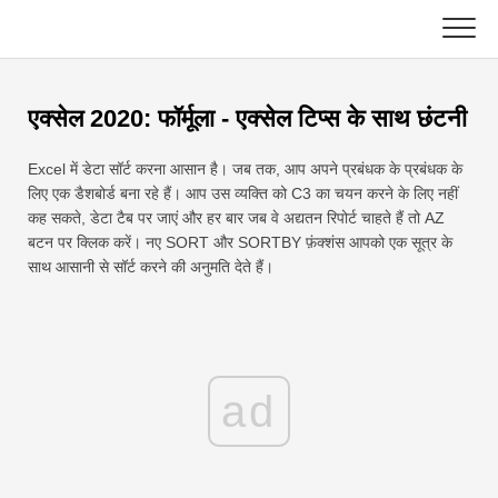
Skip
to
content
मुख्य
एक्सेल 2020: फॉर्मूला - एक्सेल टिप्स के साथ छंटनी
एक्सेल फ़ंक्शन
Excel में डेटा सॉर्ट करना आसान है। जब तक, आप अपने प्रबंधक के प्रबंधक के
चार्ट
सी ++
लिए एक डैशबोर्ड बना रहे हैं। आप उस व्यक्ति को C3 का चयन करने के लिए नहीं
कह सकते, डेटा टैब पर जाएं और हर बार जब वे अद्यतन रिपोर्ट चाहते हैं तो AZ
बटन पर क्लिक करें। नए SORT और SORTBY फ़ंक्शंस आपको एक सूत्र के
एक्सेल टिप्स
डीएसए
साथ आसानी से सॉर्ट करने की अनुमति देते हैं।
सूत्र
जावा
शब्दावली
जावास्क्रिप्ट
कुंजीपटल अल्प मार्ग
ad
कोटलिन
सबक
अजगर
समाचार