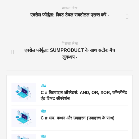
अगला लेख
एक्सेल फॉर्मूला: पिवट टेबल सबटोटल प्राप्त करें -
पिछला लेख
एक्सेल फॉर्मूला: SUMPRODUCT के साथ सटीक मैच
लुकअप -
सी#
C # बिटवाइज़ ऑपरेटर्स: AND, OR, XOR, कॉम्प्लीमेंट
एंड शिफ्ट ऑपरेशंस
सी#
C # भाव, कथन और उदाहरण (उदाहरण के साथ)
सी#