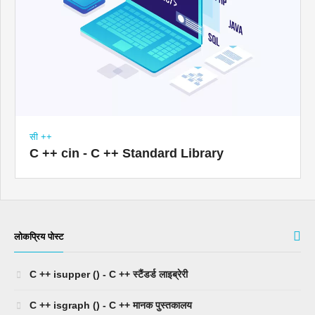
सी ++
C ++ cin - C ++ Standard Library
लोकप्रिय पोस्ट
C ++ isupper () - C ++ स्टैंडर्ड लाइब्रेरी
C ++ isgraph () - C ++ मानक पुस्तकालय