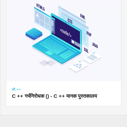
सी ++
C ++ गर्भनिरोधक () - C ++ मानक पुस्तकालय