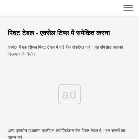
Skip
to
content
मुख्य
पिवट टेबल - एक्सेल टिप्स में समेकित करना
एक्सेल फ़ंक्शन
एक्सेल में एक सिंगल पिवट टेबल में कई रेंज संकलित करें। यह एपिसोड आपको
चार्ट
सी ++
दिखाएगा कि कैसे।
एक्सेल टिप्स
डीएसए
सूत्र
जावा
ad
शब्दावली
जावास्क्रिप्ट
कुंजीपटल अल्प मार्ग
कोटलिन
सबक
अजगर
अन्य प्राचीन उपकरण मल्टीपल कंसोलिडेशन रेंज पिवट टेबल है। इन चरणों का
पालन करें:
समाचार