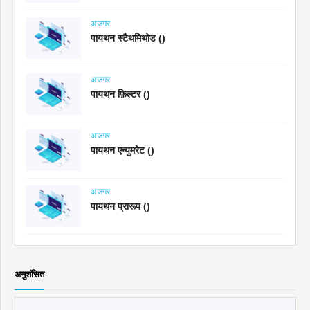
अजगर
पायथन स्टैथमिथोड ()
अजगर
पायथन फ़िल्टर ()
अजगर
पायथन एन्युमरेट ()
अजगर
पायथन प्रारूप ()
अनुशंसित