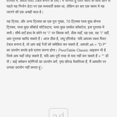
वास्तव में, केवल पिवट टेबल बनाने के लिए। मैं जानती हूँ,पावर क्वेरी के साथ आने से
पहले यह निर्जन डेटा पर एक मध्यवर्ती कदम था, लेकिन हर बार एक समय में यह
जानने की एक अच्छी चाल है।
यह ट्रिक, और अन्य ट्रिक्स का एक पूरा गुच्छा, 70 ट्रिक्स प्लस कुछ बोनस
ट्रिक्स, प्लस कुछ कीबोर्ड शॉर्टकट्स, प्लस कुछ एक्सेल कॉकटेल, इस पुस्तक में
सभी। शीर्ष-दाएँ हाथ के कोने पर "i" पर क्लिक करें, ठीक यहाँ, वह एक, वह "i" वहीं,
आप पुस्तक खरीद सकते हैं। आज ठीक है, लघु एपिसोड: यदि आपका लक्ष्य पिवट
टेबल बनाना है, तो आप कई रेंजों को समेकित कर सकते हैं, आपको alt = "D P"
का उपयोग करके इसे प्राप्त करना होगा। PivotTable Classic आइकन भी है
जिसे आप यहाँ जोड़ सकते हैं, यदि आप पूरी तरह से याद नहीं कर सकते हैं = "" डी
पी। कई समेकन श्रेणियों का उपयोग करें, पृष्ठ फ़ील्ड वैकल्पिक हैं, मैं आमतौर पर
उनका उपयोग नहीं करता हूं।
ad