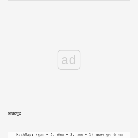
ad
आउटपुट
 HashMap: (दूसरा = 2, तीसरा = 3, पहला = 1) अद्यतन मूल्य के साथ 