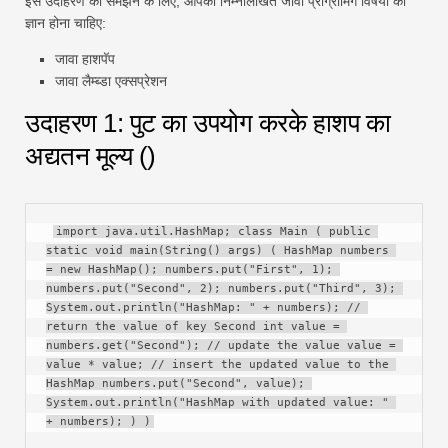
इस उदाहरण को समझने के लिए, आपको निम्नलिखित जावा प्रोग्रामिंग विषयों का
स्विफ्ट
ज्ञान होना चाहिए:
पिवट तालिका
जावा हाशपॅप
जावा लैम्ब्डा एक्सप्रेशन
टेकटीवी
उदाहरण 1: पुट का उपयोग करके हाशप का
अद्यतन मूल्य ()
import java.util.HashMap; class Main ( public 
static void main(String() args) ( HashMap numbers 
= new HashMap(); numbers.put("First", 1); 
numbers.put("Second", 2); numbers.put("Third", 3); 
System.out.println("HashMap: " + numbers); // 
return the value of key Second int value = 
numbers.get("Second"); // update the value value = 
value * value; // insert the updated value to the 
HashMap numbers.put("Second", value); 
System.out.println("HashMap with updated value: " 
+ numbers); ) )