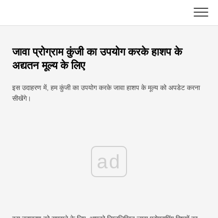
Skip
to
content
मुख्य
जावा प्रोग्राम कुंजी का उपयोग करके हाशप के
एक्सेल फ़ंक्शन
अद्यतन मूल्य के लिए
चार्ट
सी ++
इस उदाहरण में, हम कुंजी का उपयोग करके जावा हाशप के मूल्य को अपडेट करना
सीखेंगे।
एक्सेल टिप्स
डीएसए
सूत्र
जावा
शब्दावली
ad
जावास्क्रिप्ट
कुंजीपटल अल्प मार्ग
कोटलिन
सबक
अजगर
समाचार