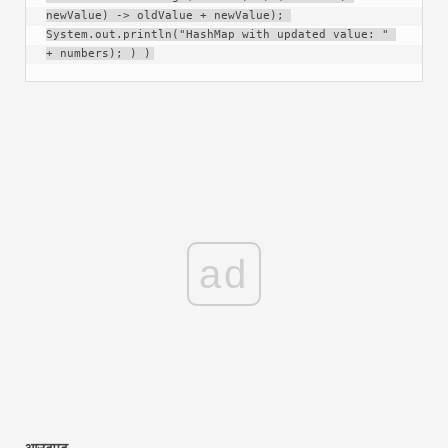
newValue) -> oldValue + newValue); 
System.out.println("HashMap with updated value: " 
+ numbers); ) )
ad
आउटपुट