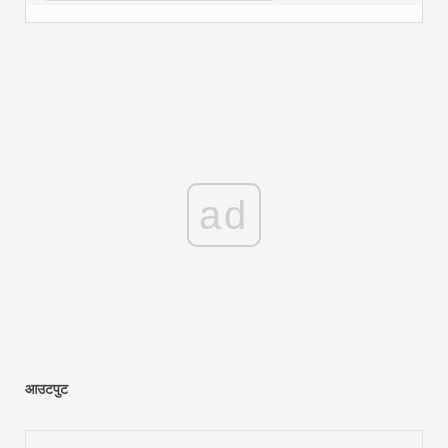
ad
आउटपुट