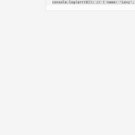
console.log(arr(0)); // ( name: 'Levy',