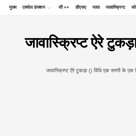
Skip
मुख्य
एक्सेल फ़ंक्शन
सी ++
डीएसए
जावा
जावास्क्रिप्ट
को
to
content
चार्ट
जावास्क्रिप्ट ऐरे टुकड़ा
एक्सेल
टिप्स
सूत्र
शब्दावली
जावास्क्रिप्ट ऐरे टुकड़ा () विधि एक सरणी के एक
कुंजीपटल
अल्प
मार्ग
सबक
समाचार
पिवट