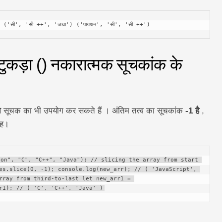
वा') ('सी', 'सी ++', 'जावा') ('पायथन', 'सी', 'सी ++')
टुकड़ा () नकारात्मक सूचकांक के
त
सूचक का भी उपयोग कर सकते हैं । अंतिम तत्व का सूचकांक
-1 है
,
रह।
on", "C", "C++", "Java"); // slicing the array from start 
es.slice(0, -1); console.log(new_arr); // ( 'JavaScript', 
rray from third-to-last let new_arr1 = 
r1); // ( 'C', 'C++', 'Java' )