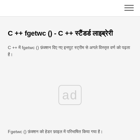
Skip
to
content
मुख्य
C ++ fgetwc () - C ++ स्टैंडर्ड लाइब्रेरी
एक्सेल फ़ंक्शन
C ++ में fgetwc () फ़ंक्शन दिए गए इनपुट स्ट्रीम से अगले विस्तृत वर्ण को पढ़ता
चार्ट
सी ++
है।
एक्सेल टिप्स
डीएसए
सूत्र
जावा
ad
शब्दावली
जावास्क्रिप्ट
कुंजीपटल अल्प मार्ग
कोटलिन
सबक
अजगर
Fgetwc () फ़ंक्शन को हेडर फ़ाइल में परिभाषित किया गया है।
समाचार