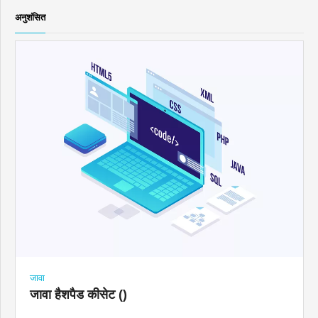
अनुशंसित
जावा
जावा हैशपैड कीसेट ()