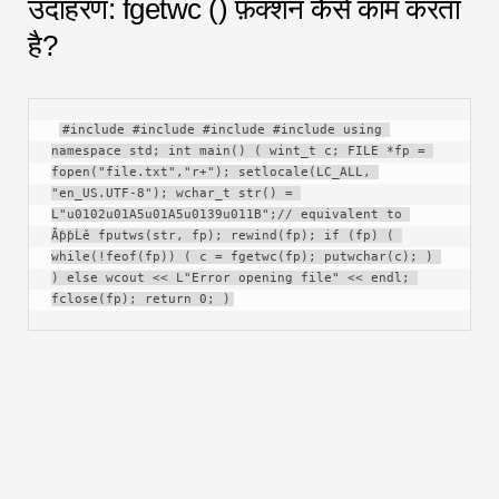
उदाहरण: fgetwc () फ़ंक्शन कैसे काम करता
है?
#include #include #include #include using 
namespace std; int main() ( wint_t c; FILE *fp = 
fopen("file.txt","r+"); setlocale(LC_ALL, 
"en_US.UTF-8"); wchar_t str() = 
L"u0102u01A5u01A5u0139u011B";// equivalent to 
ĂƥƥĹě fputws(str, fp); rewind(fp); if (fp) ( 
while(!feof(fp)) ( c = fgetwc(fp); putwchar(c); ) 
) else wcout << L"Error opening file" << endl; 
fclose(fp); return 0; )