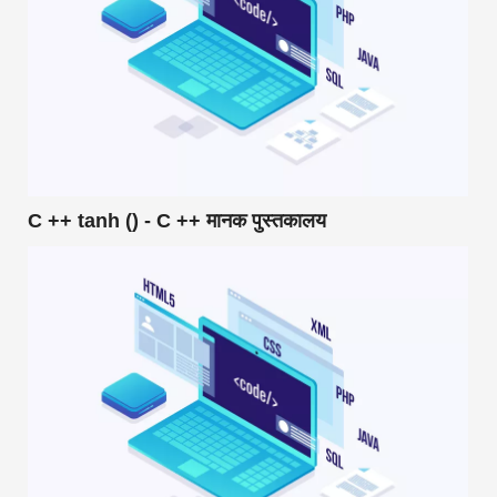
C ++ tanh () - C ++ मानक पुस्तकालय