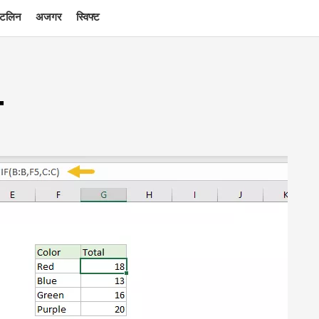
टलिन
अजगर
स्विफ्ट
-