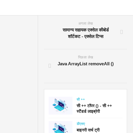
अगला लेख
सामान्य सहायक एक्सेल कीबोर्ड
शॉर्टकट - एक्सेल टिप्स
पिछला लेख
Java ArrayList removeAll ()
सी ++
सी ++ टॉपर () - सी ++
स्टैंडर्ड लाइब्रेरी
डीएसए
बाइनरी सर्च ट्री