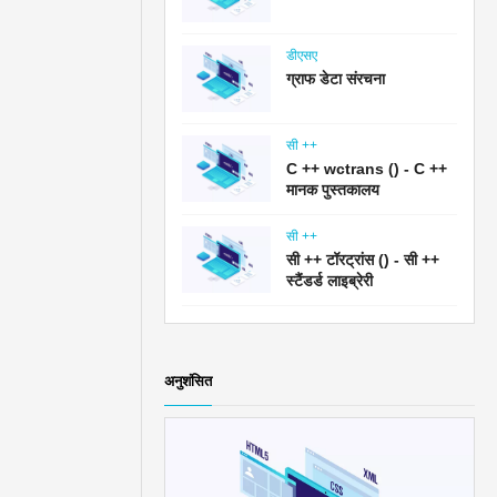
डीएसए
ग्राफ डेटा संरचना
सी ++
C ++ wctrans () - C ++
मानक पुस्तकालय
सी ++
सी ++ टॉरट्रांस () - सी ++
स्टैंडर्ड लाइब्रेरी
अनुशंसित